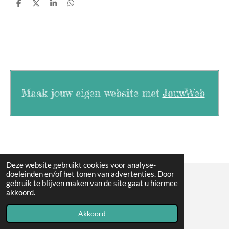
D
D
S
D
e
e
h
e
l
e
a
l
e
l
r
e
n
e
n
Maak jouw eigen website met
JouwWeb
Deze website gebruikt cookies voor analyse-
doeleinden en/of het tonen van advertenties. Door
gebruik te blijven maken van de site gaat u hiermee
© 2021 - 2026 ont-week
akkoord.
Powered by
JouwWeb
Akkoord